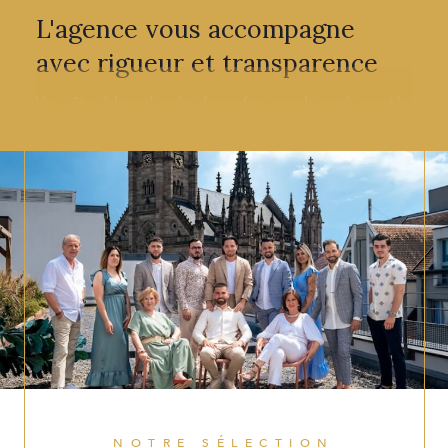
L'agence vous accompagne
avec rigueur et transparence
Vous êtes à la recherche de professionnels expérimentés
qui maîtrisent leur secteur et qui seront à même de vous
guider avec patience et efficacité ? Nous mettons à
votre service tout notre savoir-faire pour vous aider
à
concrétiser votre projet immobilier
. Disponibles et à
l'écoute de vos demandes, nous avons à cœur de
travailler au plus proche de vous afin de satisfaire
pleinement vos attentes.
Trouvez votre bien immobilier
à Illzach et les alentours
C&M Immo vous propose sa sélection de
biens
immobiliers à Illzach
, Mulhouse, Cernay, Rixheim et de
NOTRE SÉLECTION