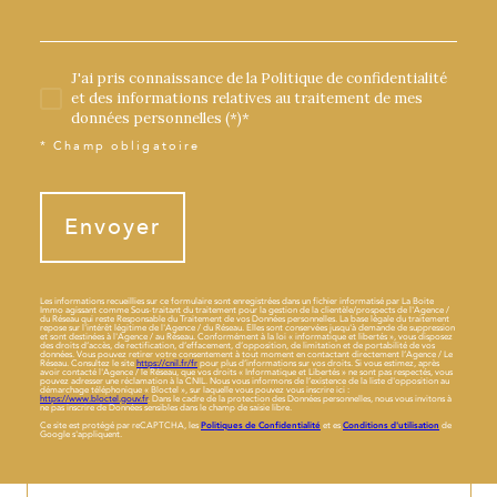
J'ai pris connaissance de la Politique de confidentialité
et des informations relatives au traitement de mes
données personnelles (*)*
* Champ obligatoire
Envoyer
Les informations recueillies sur ce formulaire sont enregistrées dans un fichier informatisé par La Boite
Immo agissant comme Sous-traitant du traitement pour la gestion de la clientèle/prospects de l'Agence /
du Réseau qui reste Responsable du Traitement de vos Données personnelles. La base légale du traitement
repose sur l'intérêt légitime de l'Agence / du Réseau. Elles sont conservées jusqu'à demande de suppression
et sont destinées à l'Agence / au Réseau. Conformément à la loi « informatique et libertés », vous disposez
des droits d’accès, de rectification, d’effacement, d’opposition, de limitation et de portabilité de vos
données. Vous pouvez retirer votre consentement à tout moment en contactant directement l’Agence / Le
Réseau. Consultez le site
https://cnil.fr/fr
pour plus d’informations sur vos droits. Si vous estimez, après
avoir contacté l'Agence / le Réseau, que vos droits « Informatique et Libertés » ne sont pas respectés, vous
pouvez adresser une réclamation à la CNIL. Nous vous informons de l’existence de la liste d'opposition au
démarchage téléphonique « Bloctel », sur laquelle vous pouvez vous inscrire ici :
https://www.bloctel.gouv.fr
. Dans le cadre de la protection des Données personnelles, nous vous invitons à
ne pas inscrire de Données sensibles dans le champ de saisie libre.
Ce site est protégé par reCAPTCHA, les
Politiques de Confidentialité
et es
Conditions d'utilisation
de
Google s'appliquent.