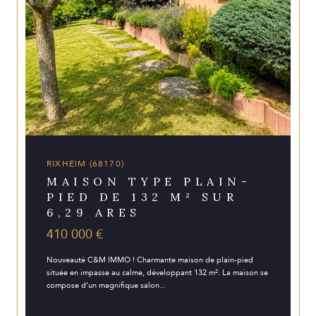
RIXHEIM (68170)
MAISON TYPE PLAIN-
PIED DE 132 M² SUR
6,29 ARES
410 000 €
Nouveauté C&M IMMO ! Charmante maison de plain-pied
située en impasse au calme, développant 132 m². La maison se
compose d’un magnifique salon...