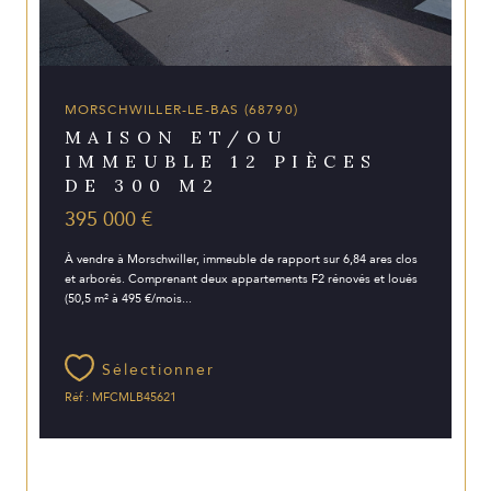
MORSCHWILLER-LE-BAS (68790)
MAISON ET/OU
IMMEUBLE 12 PIÈCES
DE 300 M2
395 000 €
À vendre à Morschwiller, immeuble de rapport sur 6,84 ares clos
et arborés. Comprenant deux appartements F2 rénovés et loués
(50,5 m² à 495 €/mois...
Sélectionner
Réf : MFCMLB45621