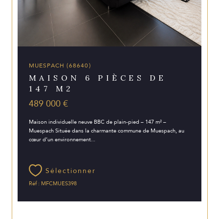
MUESPACH (68640)
MAISON 6 PIÈCES DE
147 M2
489 000 €
Maison individuelle neuve BBC de plain-pied – 147 m² –
Muespach Située dans la charmante commune de Muespach, au
cœur d’un environnement...
Sélectionner
Réf : MFCMUES398