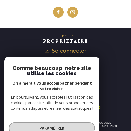
Espace
PROPRIÉTAIRE
Se connecter
Avis
Comme beaucoup, notre site
CLIENTS
utilise les cookies
On aimerait vous accompagner pendant
votre visite.
Nous
En poursuivant, vous acceptez l'utilisation des
ADHÉRONS
cookies par ce site, afin de vous proposer des
contenus adaptés et réaliser des statistiques !
© 2026 | TOUS DROITS RÉSERVÉS | TRADUCTION POWERED BY GOOGLE |
NOS HONORAIRES
PLAN DU SITE
MENTIONS LÉGALES
ADMIN
NOS LIENS
PARAMÉTRER
POLITIQUE RGPD
COOKIES