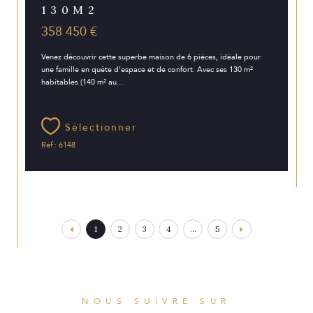
130M2
358 450 €
Venez découvrir cette superbe maison de 6 pièces, idéale pour
une famille en quête d’espace et de confort. Avec ses 130 m²
habitables (140 m² au...
Sélectionner
Réf : 6148
1
2
3
4
...
5
NOUS SUIVRE SUR