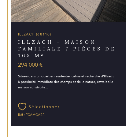
ILLZACH (68110)
ILLZACH – MAISON
FAMILIALE 7 PIÈCES DE
165 M²
294 000 €
Située dans un quartier résidentiel calme et recherché d’Illzach,
à proximité immédiate des champs et de la nature, cette belle
maison construite...
Sélectionner
Réf : FCAMCARR