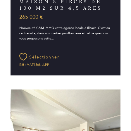
MAISON 5 PIÈCES DE
100 M2 SUR 4,5 ARES
265 000 €
Nouveauté C&M IMMO votre agence locale à Illzach. C'est au
centre-ville, dans un quartier pavillonnaire et calme que nous
vous proposons cette...
Sélectionner
Réf : MAF1568ILLPP