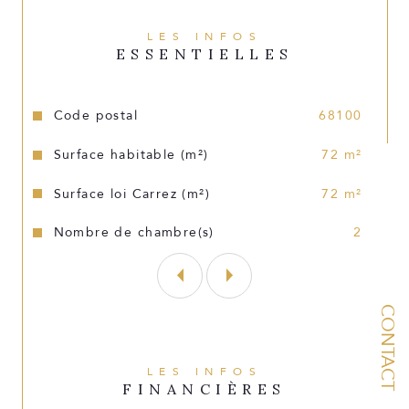
Une cave ainsi qu'une place de parking en 
LES INFOS
souterrain complète le lot.
ESSENTIELLES
Façade ravalée récemment, ascenseur, 
copropriété sécurisée et faibles charges !
Caractéristiques
Valeurs
Code postal
68100
Contact : CAMPOS Florian 0628594822 / 
Surface habitable (m²)
72 m²
info@cmimmo.net
Surface loi Carrez (m²)
72 m²
Les informations sur les risques auxquels ce 
Nombre de chambre(s)
2
bien est exposé sont disponibles sur le site 
géorisques : www.géorisques.gouv.fr
CONTACT
LES INFOS
FINANCIÈRES