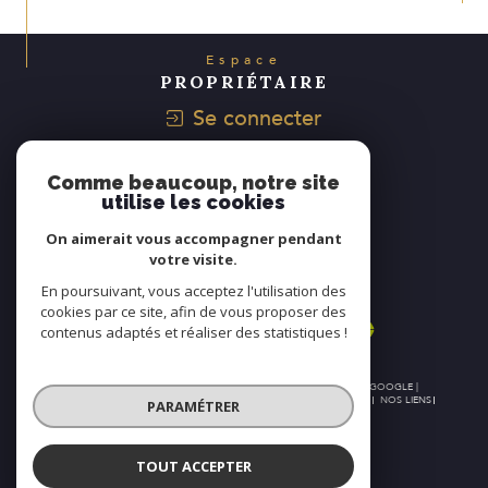
Espace
PROPRIÉTAIRE
Se connecter
Avis
Comme beaucoup, notre site
CLIENTS
utilise les cookies
On aimerait vous accompagner pendant
votre visite.
Nous
En poursuivant, vous acceptez l'utilisation des
ADHÉRONS
cookies par ce site, afin de vous proposer des
contenus adaptés et réaliser des statistiques !
© 2026 | TOUS DROITS RÉSERVÉS | TRADUCTION POWERED BY GOOGLE |
NOS HONORAIRES
PLAN DU SITE
MENTIONS LÉGALES
ADMIN
NOS LIENS
PARAMÉTRER
POLITIQUE RGPD
COOKIES
TOUT ACCEPTER