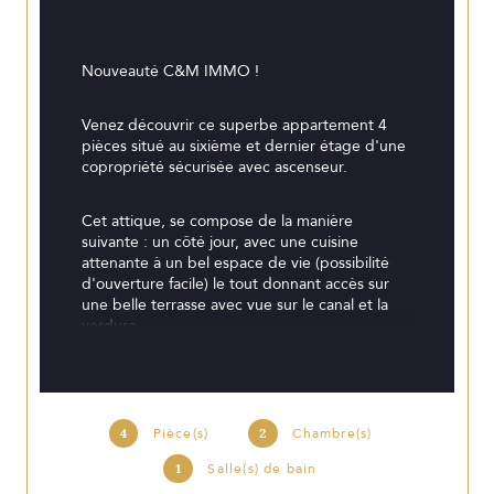
Nouveauté C&M IMMO ! 
Venez découvrir ce superbe appartement 4 
pièces situé au sixième et dernier étage d'une 
copropriété sécurisée avec ascenseur.
Cet attique, se compose de la manière 
suivante : un côté jour, avec une cuisine 
attenante à un bel espace de vie (possibilité 
d'ouverture facile) le tout donnant accès sur 
une belle terrasse avec vue sur le canal et la 
verdure.
Côté nuit, vous retrouverez deux chambres et 
une salle de bain ainsi qu'un WC séparé.
4
Pièce(s)
2
Chambre(s)
Appartement super lumineux et au coeur des 
1
Salle(s) de bain
commodités !