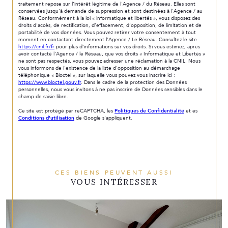
traitement repose sur l'intérêt légitime de l'Agence / du Réseau. Elles sont
conservées jusqu'à demande de suppression et sont destinées à l'Agence / au
Réseau. Conformément à la loi « informatique et libertés », vous disposez des
droits d’accès, de rectification, d’effacement, d’opposition, de limitation et de
portabilité de vos données. Vous pouvez retirer votre consentement à tout
moment en contactant directement l’Agence / Le Réseau. Consultez le site
https://cnil.fr/fr
pour plus d’informations sur vos droits. Si vous estimez, après
avoir contacté l'Agence / le Réseau, que vos droits « Informatique et Libertés »
ne sont pas respectés, vous pouvez adresser une réclamation à la CNIL. Nous
vous informons de l’existence de la liste d'opposition au démarchage
téléphonique « Bloctel », sur laquelle vous pouvez vous inscrire ici :
https://www.bloctel.gouv.fr
. Dans le cadre de la protection des Données
personnelles, nous vous invitons à ne pas inscrire de Données sensibles dans le
champ de saisie libre.
Ce site est protégé par reCAPTCHA, les
Politiques de Confidentialité
et es
Conditions d'utilisation
de Google s'appliquent.
CES BIENS PEUVENT AUSSI
VOUS INTÉRESSER