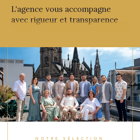
L'agence vous accompagne
avec rigueur et transparence
Vous êtes à la recherche de professionnels expérimentés
qui maîtrisent leur secteur et qui seront à même de vous
guider avec patience et efficacité ? Nous mettons à
votre service tout notre savoir-faire pour vous aider
à
concrétiser votre projet immobilier
. Disponibles et à
l'écoute de vos demandes, nous avons à cœur de
travailler au plus proche de vous afin de satisfaire
pleinement vos attentes.
Trouvez votre bien immobilier
à Illzach et les alentours
C&M Immo vous propose sa sélection de
biens
immobiliers à Illzach
, Mulhouse, Cernay, Rixheim et de
NOTRE SÉLECTION