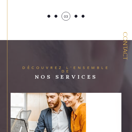
délivrer un prix au plus proche des tendances du marché
local, dans le souci que vous puissiez conclure votre
03
vente dans les meilleures conditions.
Pour discuter de votre projet ou en savoir davantage,
n'hésitez pas à contacter notre agence immobilière via
CONTACT
nos coordonnées.
DÉCOUVREZ L'ENSEMBLE
DE
NOS SERVICES