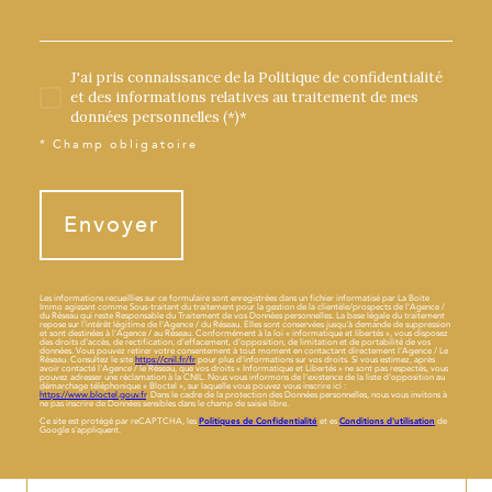
J'ai pris connaissance de la Politique de confidentialité
et des informations relatives au traitement de mes
données personnelles (*)*
* Champ obligatoire
Envoyer
Les informations recueillies sur ce formulaire sont enregistrées dans un fichier informatisé par La Boite
Immo agissant comme Sous-traitant du traitement pour la gestion de la clientèle/prospects de l'Agence /
du Réseau qui reste Responsable du Traitement de vos Données personnelles. La base légale du traitement
repose sur l'intérêt légitime de l'Agence / du Réseau. Elles sont conservées jusqu'à demande de suppression
et sont destinées à l'Agence / au Réseau. Conformément à la loi « informatique et libertés », vous disposez
des droits d’accès, de rectification, d’effacement, d’opposition, de limitation et de portabilité de vos
données. Vous pouvez retirer votre consentement à tout moment en contactant directement l’Agence / Le
Réseau. Consultez le site
https://cnil.fr/fr
pour plus d’informations sur vos droits. Si vous estimez, après
avoir contacté l'Agence / le Réseau, que vos droits « Informatique et Libertés » ne sont pas respectés, vous
pouvez adresser une réclamation à la CNIL. Nous vous informons de l’existence de la liste d'opposition au
démarchage téléphonique « Bloctel », sur laquelle vous pouvez vous inscrire ici :
https://www.bloctel.gouv.fr
. Dans le cadre de la protection des Données personnelles, nous vous invitons à
ne pas inscrire de Données sensibles dans le champ de saisie libre.
Ce site est protégé par reCAPTCHA, les
Politiques de Confidentialité
et es
Conditions d'utilisation
de
Google s'appliquent.